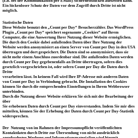
(z.B. bei der Kommunikation per EMail) Sicherheitslücken aufweisen kann.
Ein lückenloser Schutz der Daten vor dem Zugriff durch Dritte ist nicht
möglich.
Statistische Daten
Diese Website benutzt den „Count per Day“ Besucherzähler. Das WordPress
Plugin „Count per Day“ speichert sogenannte „Cookies“ auf Ihrem
Computer, die eine Auswertung Ihrer Nutzung dieser Website ermöglichen.
Die durch den Cookie dabei anfallenden Daten über Ihre Nutzung der
Website werden anonymisiert an einen Server von Count per Day in den USA
übertragen und dort gespeichert. Die Daten sind so anonymisiert, dass sie
nicht mehr einem Anschluss zuordenbar sind. Die anfallenden Daten werden
durch Count per Day gegebenenfalls an Dritte übertragen, sofern dies
gesetzlich vorgeschrieben ist, oder sofern Count per Day die Daten durch
Dritte
verarbeiten lässt. In keinem Fall wird Ihre IP-Adresse mit anderen Daten
von Count per Day in Verbindung gebracht. Die Installation des Cookies
können Sie durch die entsprechenden Einstellungen in Ihrem Webbrowser
unterbinden.
Durch die Nutzung dieser Website erklären Sie sich mit der Bearbeitung der
über
Sie erhobenen Daten durch Count per Day einverstanden. Indem Sie mir dies
mitteilen, können Sie der Erhebung der Daten durch Count per Day-Statistik
widersprechen.
Der Nutzung von im Rahmen der Impressumspflicht veröffentlichten
Kontaktdaten durch Dritte zur Übersendung von nicht ausdrücklich
angeforderter Werbung und Informationsmaterialien wird hiermit