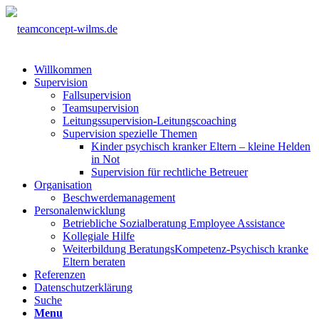
Willkommen
Supervision
Fallsupervision
Teamsupervision
Leitungssupervision-Leitungscoaching
Supervision spezielle Themen
Kinder psychisch kranker Eltern – kleine Helden
in Not
Supervision für rechtliche Betreuer
Organisation
Beschwerdemanagement
Personalenwicklung
Betriebliche Sozialberatung Employee Assistance
Kollegiale Hilfe
Weiterbildung BeratungsKompetenz-Psychisch kranke
Eltern beraten
Referenzen
Datenschutzerklärung
Suche
Menu