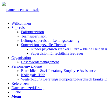
Willkommen
Supervision
Fallsupervision
Teamsupervision
Leitungssupervision-Leitungscoaching
Supervision spezielle Themen
Kinder psychisch kranker Eltern – kleine Helden i
Supervision für rechtliche Betreuer
Organisation
Beschwerdemanagement
Personalenwicklung
Betriebliche Sozialberatung Employee Assistance
Kollegiale Hilfe
Weiterbildung BeratungsKompetenz-Psychisch kranke El
Referenzen
Datenschutzerklärung
Suche
Menu