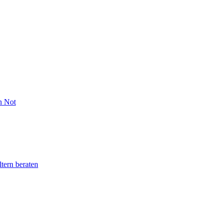
n Not
tern beraten